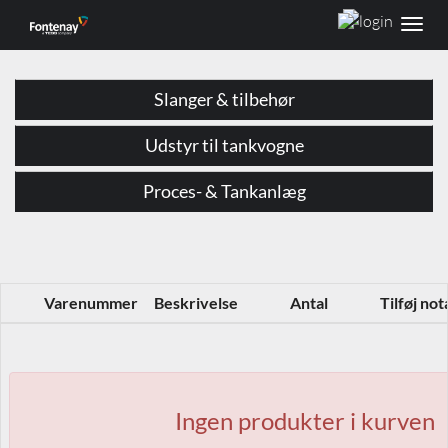
Toggl
navig
Slanger & tilbehør
Udstyr til tankvogne
Proces- & Tankanlæg
Varenummer
Beskrivelse
Antal
Tilføj not
Ingen produkter i kurven