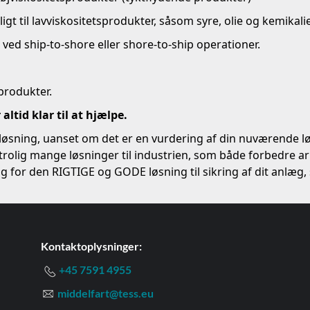
 til lavviskositetsprodukter, såsom syre, olie og kemikalie
ved ship-to-shore eller shore-to-ship operationer.
produkter.
altid klar til at hjælpe.
 løsning, uanset om det er en vurdering af din nuværende lø
utrolig mange løsninger til industrien, som både forbedre 
for den RIGTIGE og GODE løsning til sikring af dit anlæg, så
Kontaktoplysninger:
+45 7591 4955
middelfart@tess.eu