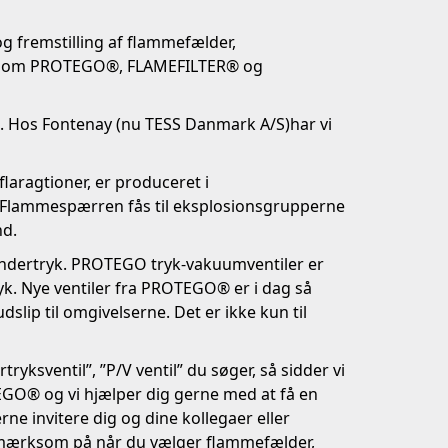
 fremstilling af flammefælder,
er som PROTEGO®, FLAMEFILTER® og
t. Hos Fontenay
(nu TESS Danmark A/S)
har vi
aragtioner, er produceret i
Flammespærren fås til eksplosionsgrupperne
nd.
ndertryk. PROTEGO tryk-vakuumventiler er
tryk. Nye ventiler fra PROTEGO® er i dag så
lip til omgivelserne. Det er ikke kun til
ryksventil”, ”P/V ventil” du søger, så sidder vi
TEGO® og vi hjælper dig gerne med at få en
rne invitere dig og dine kollegaer eller
opmærksom på når du vælger flammefælder,