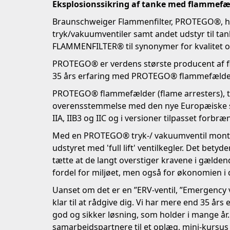
Eksplosionssikring af tanke med flammefæ
Braunschweiger Flammenfilter, PROTEGO®, har
tryk/vakuumventiler samt andet udstyr til
FLAMMENFILTER® til synonymer for kvalitet og
PROTEGO® er verdens største producent af fl
35 års erfaring med PROTEGO® flammefælder,
PROTEGO® flammefælder (flame arresters), til
overensstemmelse med den nye Europæiske s
IIA, IIB3 og IIC og i versioner tilpasset for
Med en PROTEGO® tryk-/ vakuumventil monter
udstyret med 'full lift' ventilkegler. Det bety
tætte at de langt overstiger kravene i gældend
fordel for miljøet, men også for økonomien i d
Uanset om det er en ”ERV-ventil, ”Emergency ven
klar til at rådgive dig. Vi har mere end 35 
god og sikker løsning, som holder i mange år. 
samarbejdspartnere til et oplæg, mini-kursu