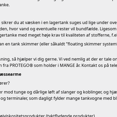
tanke.
) sikrer du at væsken i en lagertank suges ud lige under ov
n, hvor vand og eventuelle rester vil bundfælde. Ligesom 
rtanke med meget høje krav til kvaliteten af stofferne, f.ek
an en tank skimmer (eller såkaldt ”floating skimmer system”
løsning, så hjælper vi dig gerne. Vi ved nemlig at der er ta
earm fra PROTEGO® som holder i MANGE år. Kontakt os på tel
læssearme
ører?
mod tunge og dårlige løft af slanger og koblinger, og hjælpe
g terminaler, som dagligt fylder mange tankvogne med bl.
øjviskositetsprodukter (tyktflydende produkter)