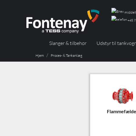
middelf
+45 7
Slanger & tilbehør
Udstyr til tankvog
Hjem
Proces- & Tankanlæg
Flammefælde