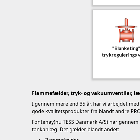
"Blanketing
trykregulerings v
Flammefælder, tryk- og vakuumventiler, l
I gennem mere end 35 år, har vi arbejdet med
gode kvalitetsprodukter fra blandt andre 
Fontena
y
(nu TESS Danmark A/S)
har gennem å
tankanlæg. Det gælder blandt andet:
Flammefælde
r