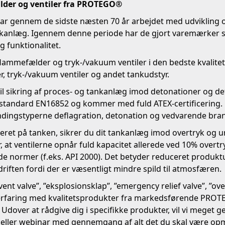
lder og ventiler fra PROTEGO®
 gennem de sidste næsten 70 år arbejdet med udvikling og
 tankanlæg. Igennem denne periode har de gjort varemærk
 funktionalitet.
ammefælder og tryk-/vakuum ventiler i den bedste kvalite
 tryk-/vakuum ventiler og andet tankudstyr
.
 sikring af proces- og tankanlæg imod detonationer og defl
tandard EN16852 og kommer med fuld ATEX-certificering. 
brændingstyperne deflagration, detonation og vedvarende bra
et på tanken, sikrer du dit tankanlæg imod overtryk og u
der, at ventilerne opnår fuld kapacitet allerede ved 10% over
e normer (f.eks. API 2000). Det betyder reduceret produktuds
riften fordi der er væsentligt mindre spild til atmosfæren.
t valve”, ”eksplosionsklap”, ”emergency relief valve”, ”overt
års erfaring med kvalitetsprodukter fra markedsførende PRO
Udover at rådgive dig i specifikke produkter, vil vi meget ge
s eller webinar med gennemgang af alt det du skal være 