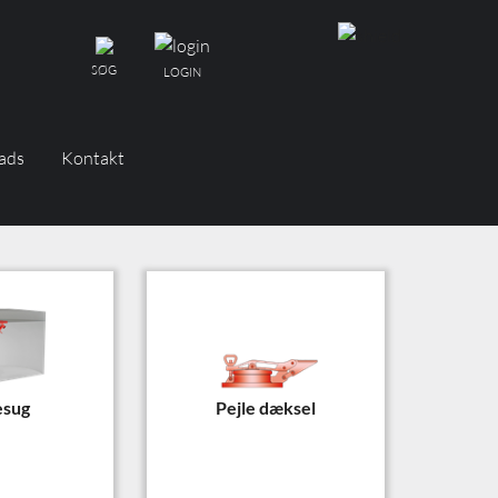
SØG
LOGIN
ads
Kontakt
esug
Pejle dæksel