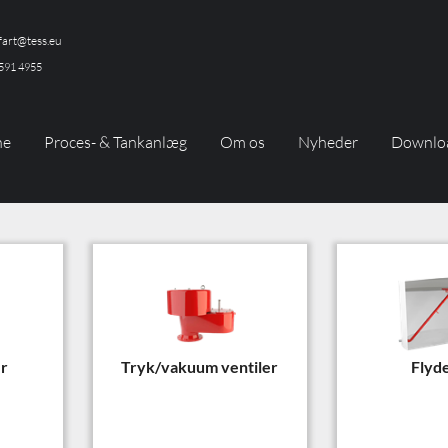
art@tess.eu
591 4955
ne
Proces- & Tankanlæg
Om os
Nyheder
Downlo
r
Tryk/vakuum ventiler
Flyd