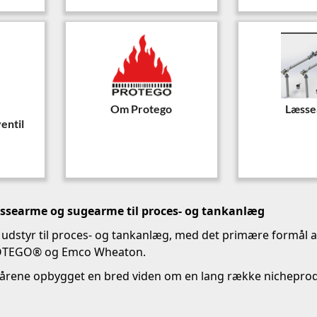
"
Om Protego
Læsse
entil
æssearme og sugearme til proces- og tankanlæg
 udstyr til proces- og tankanlæg, med det primære formål 
PROTEGO® og Emco Wheaton.
rene opbygget en bred viden om en lang række nicheproduk