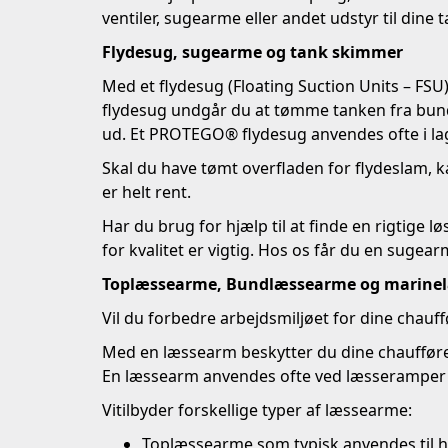
ventiler, sugearme eller andet udstyr til dine 
Flydesug, sugearme og tank skimmer
Med et flydesug (Floating Suction Units – FSU
flydesug undgår du at tømme tanken fra bunde
ud. Et PROTEGO® flydesug anvendes ofte i lage
Skal du have tømt overfladen for flydeslam, k
er helt rent.
Har du brug for hjælp til at finde en rigtige 
for kvalitet er vigtig. Hos os får du en sug
Toplæssearme, Bundlæssearme og marine
Vil du forbedre arbejdsmiljøet for dine chauff
Med en læssearm beskytter du dine chauffører 
En læssearm anvendes ofte ved læsseramper o
V
i
tilbyder forskellige typer af læssearme:
Toplæssearme som typisk anvendes til h