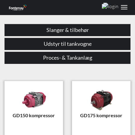
Toggl
navig
Slanger & tilbehør
Udstyr til tankvogne
Proces- & Tankanlæg
GD150 kompressor
GD175 kompressor