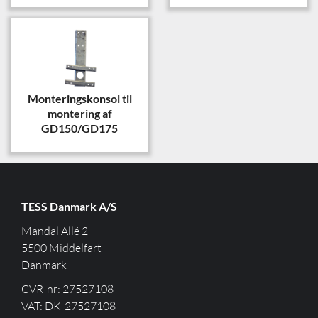
Monteringskonsol til
montering af
GD150/GD175
TESS Danmark A/S
Mandal Allé 2
5500 Middelfart
Danmark
CVR-nr: 27527108
VAT: DK-27527108