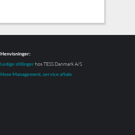
Henvisninger:
Ledige stillinger
hos TESS Danmark A/S
Hose Management, service aftale