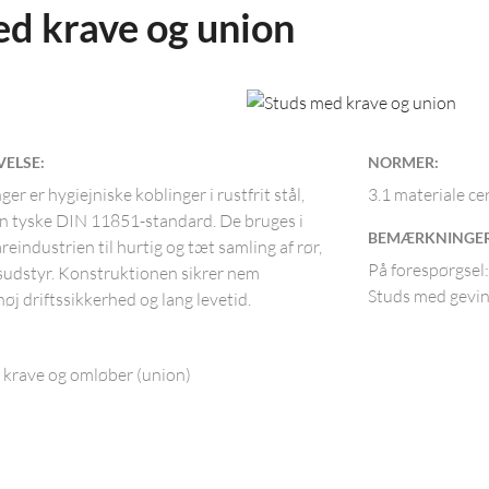
d krave og union
VELSE:
NORMER:
er er hygiejniske koblinger i rustfrit stål,
3.1 materiale cer
en tyske DIN 11851-standard. De bruges i
BEMÆRKNINGER
reindustrien til hurtig og tæt samling af rør,
På forespørgsel:
sudstyr. Konstruktionen sikrer nem
Studs med gevin
høj driftssikkerhed og lang levetid.
 krave og omløber (union)