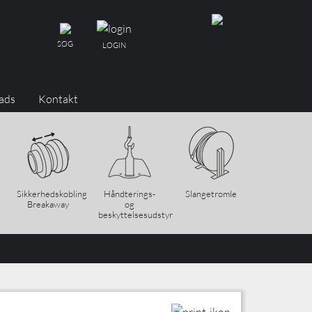
SØG
LOGIN
ads
Kontakt
Sikkerhedskobling
Håndterings-
Slangetromle
Breakaway
og
beskyttelsesudstyr