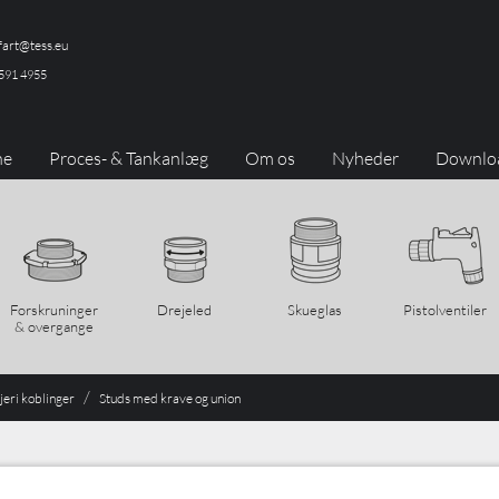
art@tess.eu
591 4955
ne
Proces- & Tankanlæg
Om os
Nyheder
Downlo
Forskruninger
Drejeled
Skueglas
Pistolventiler
& overgange
eri koblinger
Studs med krave og union