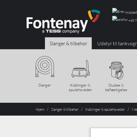
middelf
+45 7
Slanger & tilbehør
Udstyr til tankvog
Slanger
Koblinger &
Studse &
spulehoveder
befæstigelse
Hjem
Slanger & tilbehør
Koblinger & spulehoveder
Mej