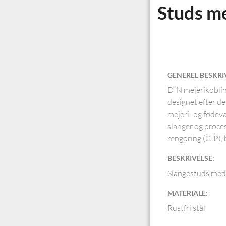
Studs me
GENEREL BESKRI
DIN mejerikobling
designet efter d
mejeri- og fødeva
slanger og proce
rengøring (CIP), 
BESKRIVELSE:
Slangestuds med
MATERIALE:
Rustfri stål